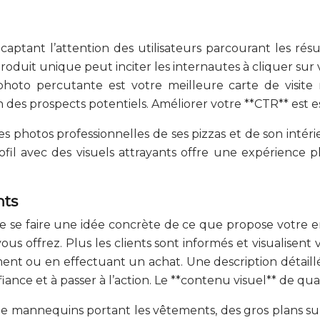
)
aptant l’attention des utilisateurs parcourant les résu
duit unique peut inciter les internautes à cliquer sur v
to percutante est votre meilleure carte de visite n
 des prospects potentiels. Améliorer votre **CTR** est e
es photos professionnelles de ses pizzas et de son inté
rofil avec des visuels attrayants offre une expérience
nts
de se faire une idée concrète de ce que propose votre e
us offrez. Plus les clients sont informés et visualisent 
ement ou en effectuant un achat. Une description détail
nfiance et à passer à l’action. Le **contenu visuel** de q
annequins portant les vêtements, des gros plans sur les