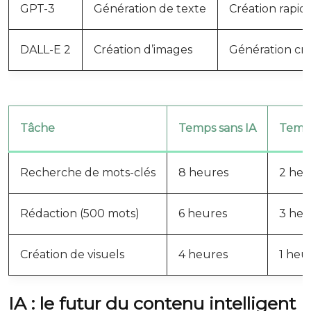
GPT-3
Génération de texte
Création rapid
DALL-E 2
Création d’images
Génération cré
Tâche
Temps sans IA
Temps
Recherche de mots-clés
8 heures
2 heu
Rédaction (500 mots)
6 heures
3 heu
Création de visuels
4 heures
1 heu
IA : le futur du contenu intelligent