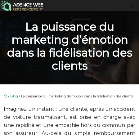
La puissance du
marketing d’émotion
dans la fidélisation des
clients
/
Blog
/ La puissance du marketing d’émotion dans la fidélisation des clients
Imaginez un instant : une cliente, après un accident
de voiture traumatisant, est prise en charge avec
une rapidité et une empathie hors du commun par
son assureur. Au-delà du simple remboursement