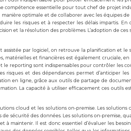
 une compétence essentielle pour tout chef de projet indu
manière optimale et de collaborer avec les équipes de man
re les risques et à respecter les délais impartis. En ou
écision et la résolution des problèmes. L’adoption de ces 
 assistée par logiciel, on retrouve la planification et l
 matérielles et financières est également cruciale, en
t le reporting sont indispensables pour contrôler les coû
es risques et des dépendances permet d’anticiper les 
cation en ligne, grâce aux outils de partage de documen
ormation. La capacité à utiliser efficacement ces outils
utions cloud et les solutions on-premise. Les solutions cl
 de sécurité des données. Les solutions on-premise, quan
 maintenir. Il est donc essentiel d’évaluer les besoins 
avec des données sensibles, telles que les informations 