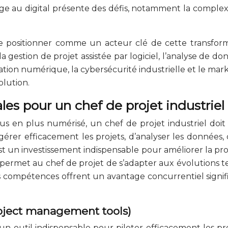
 au digital présente des défis, notamment la complexit
l se positionner comme un acteur clé de cette transf
 gestion de projet assistée par logiciel, l’analyse de do
imulation numérique, la cybersécurité industrielle et le m
olution.
s pour un chef de projet industriel
lus en plus numérisé, un chef de projet industriel 
érer efficacement les projets, d’analyser les données
st un investissement indispensable pour améliorer la produ
aux permet au chef de projet de s’adapter aux évolutions 
s compétences offrent un avantage concurrentiel signifi
project management tools)
un outil indispensable pour piloter efficacement les proj