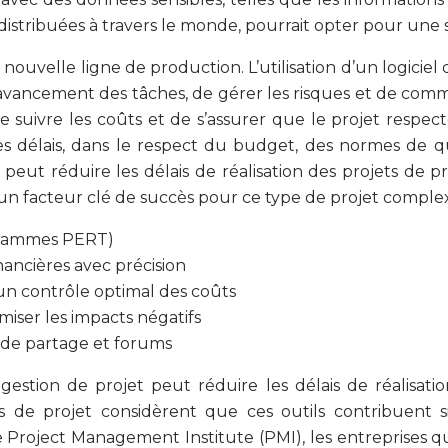
stribuées à travers le monde, pourrait opter pour une so
uvelle ligne de production. L’utilisation d’un logiciel d
 l’avancement des tâches, de gérer les risques et de com
ivre les coûts et de s’assurer que le projet respecte 
 les délais, dans le respect du budget, des normes de 
jet peut réduire les délais de réalisation des projets de
nc un facteur clé de succès pour ce type de projet comple
iagrammes PERT)
nancières avec précision
un contrôle optimal des coûts
iser les impacts négatifs
s de partage et forums
de gestion de projet peut réduire les délais de réalisa
 de projet considèrent que ces outils contribuent si
de Project Management Institute (PMI), les entreprises qu